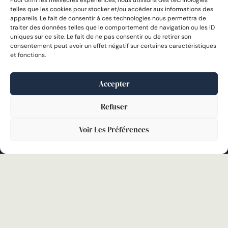
Pour offrir les meilleures expériences, nous utilisons des technologies
telles que les cookies pour stocker et/ou accéder aux informations des
appareils. Le fait de consentir à ces technologies nous permettra de
traiter des données telles que le comportement de navigation ou les ID
uniques sur ce site. Le fait de ne pas consentir ou de retirer son
consentement peut avoir un effet négatif sur certaines caractéristiques
et fonctions.
Accepter
Refuser
Cabinet d’avocats Badji & Dissard à Clermont-Ferrand
Voir Les Préférences
Domaines d'intervention
Droit social
Droit des affaires
Droit des personnes
Droit civil