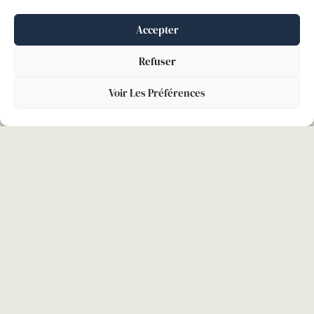
BARÈME DITS « MACRON » : LES
ARRÊTS MALADIE NE RÉDUISENT PAS
Accepter
L’ANCIENNETÉ DU SALARIÉ
Refuser
En matière de dommages et intérêts pour licenciement
Voir Les Préférences
sans cause réelle et sérieuse, l’article L.1235-3 du code
du travail fixe des plafonds minimums et maximums
LIRE LA SUITE »
26 novembre 2025