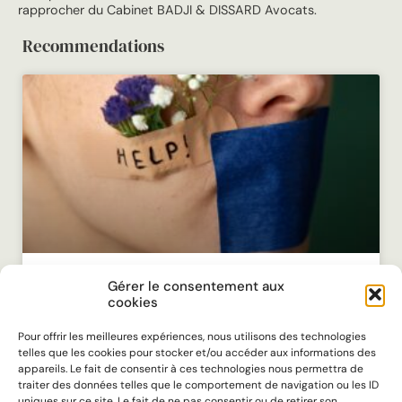
rapprocher du Cabinet BADJI & DISSARD Avocats.
Recommendations
Gérer le consentement aux
VIOLENCES CONJUGALES /
cookies
ORDONNANCE DE PROTECTION : ON
Pour offrir les meilleures expériences, nous utilisons des technologies
VOUS ACCOMPAGNE AU QUOTIDIEN
telles que les cookies pour stocker et/ou accéder aux informations des
appareils. Le fait de consentir à ces technologies nous permettra de
traiter des données telles que le comportement de navigation ou les ID
En 2024, la police et la gendarmerie ont enregistré près
uniques sur ce site. Le fait de ne pas consentir ou de retirer son