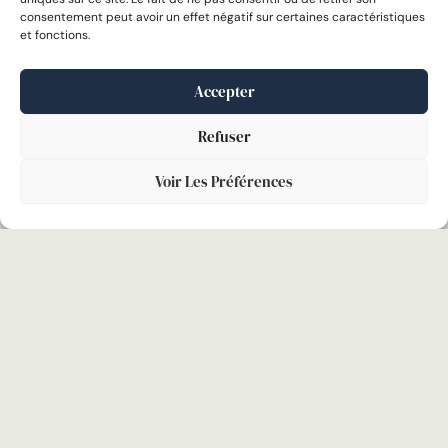
de 272 400 victimes de violences commises par leur
consentement peut avoir un effet négatif sur certaines caractéristiques
partenaire ou ex-partenaire. Ce nombre, quasi
et fonctions.
LIRE LA SUITE »
Accepter
26 novembre 2025
Refuser
Voir Les Préférences
BARÈME DITS « MACRON » : LES