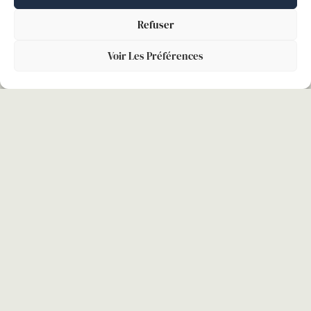
Refuser
Voir Les Préférences
BARÈME DITS « MACRON » : LES
ARRÊTS MALADIE NE RÉDUISENT PAS
L’ANCIENNETÉ DU SALARIÉ
En matière de dommages et intérêts pour licenciement
sans cause réelle et sérieuse, l’article L.1235-3 du code
du travail fixe des plafonds minimums et maximums
LIRE LA SUITE »
26 novembre 2025